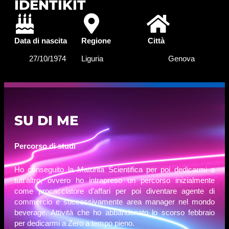
IDENTIKIT
Data di nascita
Regione
Città
27/10/1974
Liguria
Genova
SU DI ME
Percorso di studi
Ho conseguito la Maturità Scientifica per poi dedicarmi a
tutt’altro, ovvero ho intrapreso un percorso inizialmente
come procacciatore d’affari per poi diventare agente di
commercio e successivamente area manager nel mondo
beverage. Attività che ho abbandonato lo scorso febbraio
per dedicarmi a Zero a tempo pieno.