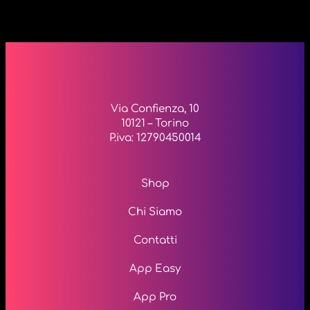
Via Confienza, 10
10121 – Torino
P.iva: 12790450014
Shop
Chi Siamo
Contatti
App Easy
App Pro