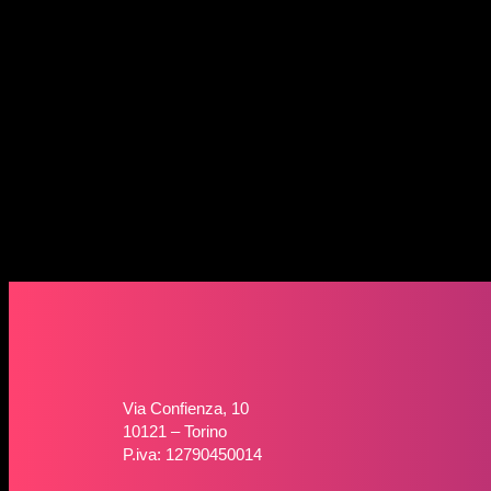
Via Confienza, 10
10121 – Torino
P.iva: 12790450014