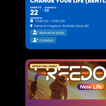
CHANGE YOUR LIFE (BENTL
SABATO
DOMENICA
22
23
AGOSTO
10:00 (22) – 13:30
(23)
Parma & Congressi
, Via Emilia Ovest 281
Riservati un posto
Contattaci
REPEATING EVENT