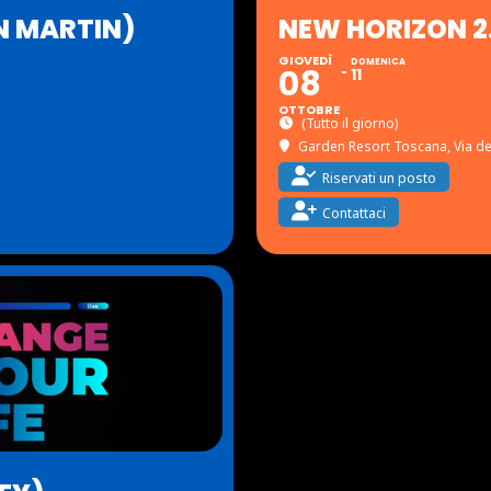
N MARTIN)
NEW HORIZON 2
GIOVEDÌ
DOMENICA
08
11
OTTOBRE
(Tutto il giorno)
Garden Resort Toscana
, Via d
Riservati un posto
Contattaci