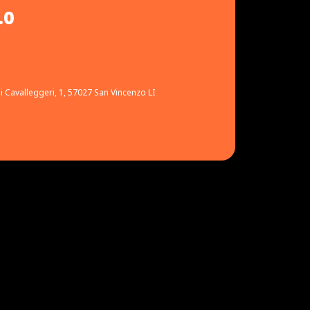
.0
ei Cavalleggeri, 1, 57027 San Vincenzo LI