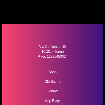
Via Confienza, 10
10121 – Torino
P.iva: 12790450014
Shop
Chi Siamo
Contatti
App Easy