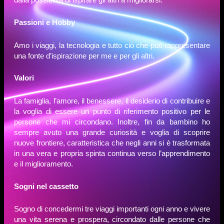
Passioni e Hobby
Amo i viaggi, la tecnologia e tutto ciò che può rappresentare
una fonte d’ispirazione per me e per gli altri.
Valori
La famiglia, l’amore, il benessere, il desiderio di contribuire e
la voglia di essere un punto di riferimento positivo per le
persone che mi circondano. Inoltre, fin da bambino ho
sempre avuto una grande curiosità e voglia di scoprire
nuove frontiere, caratteristica che negli anni si è trasformata
in una vera e propria spinta continua verso l’apprendimento
e il miglioramento.
Sogni nel cassetto
Sogno di concedermi tre viaggi importanti ogni anno e vivere
una vita serena e prospera, circondato dalle persone che