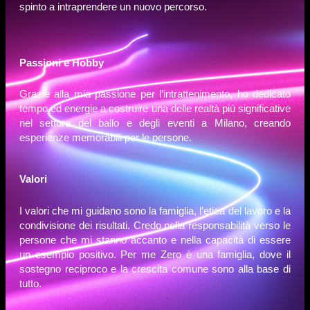
spinto a intraprendere un nuovo percorso.
Passioni e Hobby
Grazie alla mia passione per l’intrattenimento, ho dedicato
tempo ed energie a costruire una delle realtà più significative
nel settore del ballo e degli eventi a Milano, creando
esperienze memorabili per le persone.
Valori
I valori che mi guidano sono la famiglia, l’etica del lavoro e la
condivisione dei risultati. Credo nella responsabilità verso le
persone che mi stanno accanto e nella capacità di essere
un esempio positivo. Per me Zero è una famiglia, dove il
sostegno reciproco e la crescita comune sono alla base di
tutto.