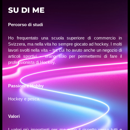
SU DI ME
Percorso di studi
Ho frequentato una scuola superiore di commercio in
Svizzera, ma nella vita ho sempre giocato ad hockey. I molti
lavori svolti nella vita – tra cui ho avuto anche un negozio di
articoli sportivi – erano solo per permettermi di fare il
professionista di Hockey.
Passioni e Hobby
Hockey e pesca.
Valori
I valori più importanti per me sono il rispetto verso tutti e