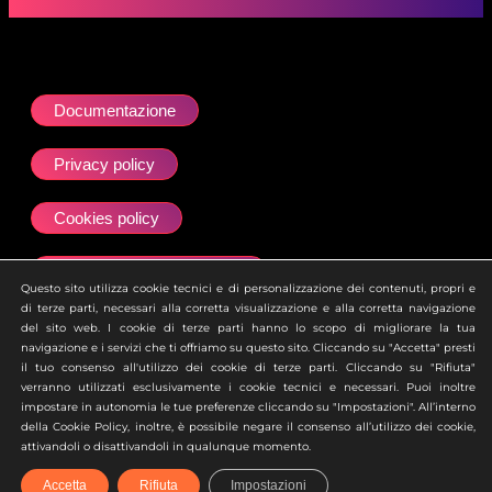
Documentazione
Privacy policy
Cookies policy
Dichiarazione accessibilità
Questo sito utilizza cookie tecnici e di personalizzazione dei contenuti, propri e
di terze parti, necessari alla corretta visualizzazione e alla corretta navigazione
Site map
del sito web. I cookie di terze parti hanno lo scopo di migliorare la tua
navigazione e i servizi che ti offriamo su questo sito. Cliccando su "Accetta" presti
il tuo consenso all'utilizzo dei cookie di terze parti. Cliccando su "Rifiuta"
Ai sensi dell’art. 2497 del Codice Civile si attesta che la
verranno utilizzati esclusivamente i cookie tecnici e necessari. Puoi inoltre
società Zero Academy S.r.l. è soggetta all’attività di
impostare in autonomia le tue preferenze cliccando su "Impostazioni". All’interno
direzione e coordinamento della società uBroker S.p.A.
della Cookie Policy, inoltre, è possibile negare il consenso all’utilizzo dei cookie,
attivandoli o disattivandoli in qualunque momento.
Accetta
Rifiuta
Impostazioni