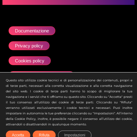
Documentazione
Privacy policy
Cookies policy
Dichiarazione accessibilità
Questo sito utilizza cookie tecnici e di personalizzazione dei contenuti, propri e
di terze parti, necessari alla corretta visualizzazione e alla corretta navigazione
Site map
del sito web. I cookie di terze parti hanno lo scopo di migliorare la tua
navigazione e i servizi che ti offriamo su questo sito. Cliccando su "Accetta" presti
il tuo consenso all'utilizzo dei cookie di terze parti. Cliccando su "Rifiuta"
Ai sensi dell’art. 2497 del Codice Civile si attesta che la
verranno utilizzati esclusivamente i cookie tecnici e necessari. Puoi inoltre
società Zero Academy S.r.l. è soggetta all’attività di
impostare in autonomia le tue preferenze cliccando su "Impostazioni". All’interno
direzione e coordinamento della società uBroker S.p.A.
della Cookie Policy, inoltre, è possibile negare il consenso all’utilizzo dei cookie,
attivandoli o disattivandoli in qualunque momento.
Accetta
Rifiuta
Impostazioni