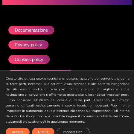
Documentazione
Privacy policy
Cookies policy
Dichiarazione accessibilità
Questo sito utilizza cookie tecnici e di personalizzazione dei contenuti, propri e
di terze parti, necessari alla corretta visualizzazione e alla corretta navigazione
Site map
del sito web. I cookie di terze parti hanno lo scopo di migliorare la tua
navigazione e i servizi che ti offriamo su questo sito. Cliccando su "Accetta" presti
il tuo consenso all'utilizzo dei cookie di terze parti. Cliccando su "Rifiuta"
Ai sensi dell’art. 2497 del Codice Civile si attesta che la
verranno utilizzati esclusivamente i cookie tecnici e necessari. Puoi inoltre
società Zero Academy S.r.l. è soggetta all’attività di
impostare in autonomia le tue preferenze cliccando su "Impostazioni". All’interno
direzione e coordinamento della società uBroker S.p.A.
della Cookie Policy, inoltre, è possibile negare il consenso all’utilizzo dei cookie,
attivandoli o disattivandoli in qualunque momento.
Accetta
Rifiuta
Impostazioni