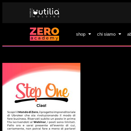
shop
chi siamo
a