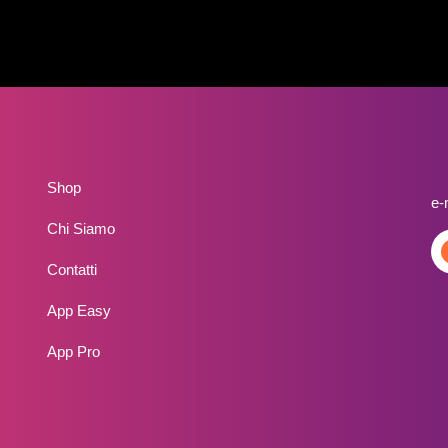
Shop
e-
Chi Siamo
Contatti
App Easy
App Pro