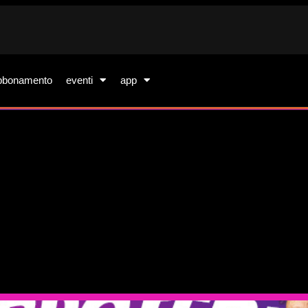
bbonamento
eventi
app