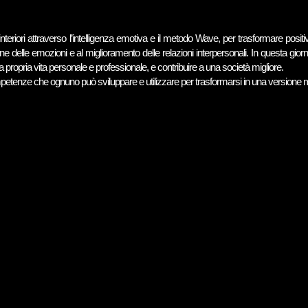
 interiori attraverso l’intelligenza emotiva e il metodo Wave, per trasformare posit
one delle emozioni e al miglioramento delle relazioni interpersonali. In questa giorn
e la propria vita personale e professionale, e contribuire a una società migliore.
tenze che ognuno può sviluppare e utilizzare per trasformarsi in una versione mi