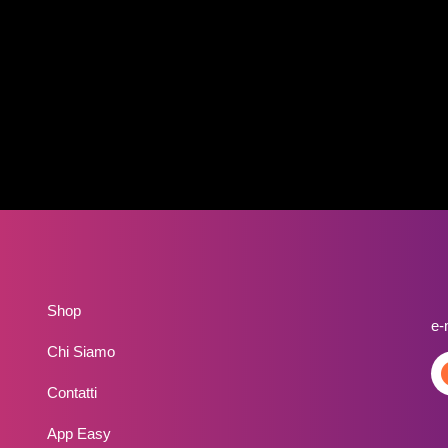
Shop
e-
Chi Siamo
Contatti
App Easy