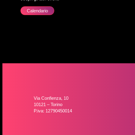
Calendario
Via Confienza, 10
10121 – Torino
P.iva: 12790450014