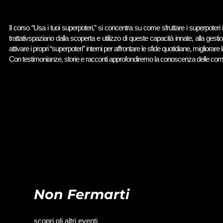
Il corso “Usa i tuoi superpoteri,” si concentra su come sfruttare i superpoteri
trattativspaziano dalla scoperta e utilizzo di queste capacità innate, alla gesti
attivare i propri “superpoteri” interni per affrontare le sfide quotidiane, migliorar
Con testimonianze, storie e racconti approfondiremo la conoscenza delle compe
Non Fermarti
scopri gli altri eventi