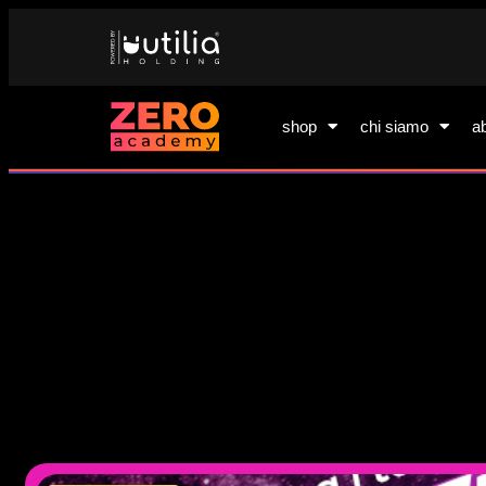
shop
chi siamo
a