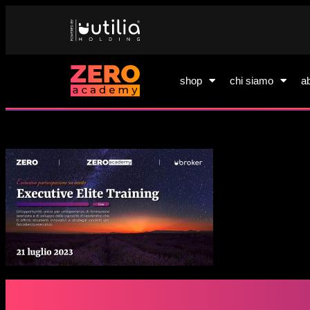
shop
chi siamo
a