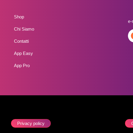
Shop
e-
Chi Siamo
Contatti
App Easy
App Pro
Privacy policy