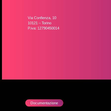
Via Confienza, 10
10121 – Torino
P.iva: 12790450014
Documentazione