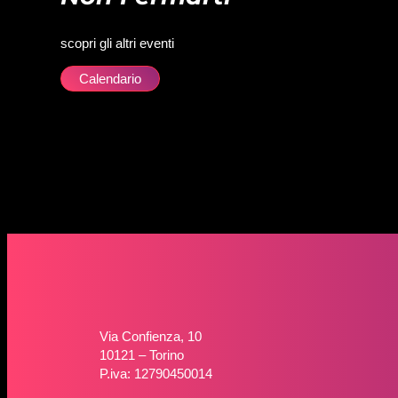
scopri gli altri eventi
Calendario
Via Confienza, 10
10121 – Torino
P.iva: 12790450014