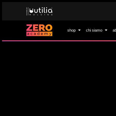
shop
chi siamo
a