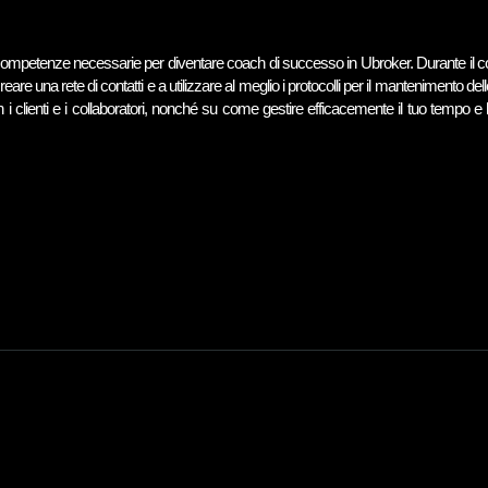
le competenze necessarie per diventare coach di successo in Ubroker. Durante il 
eare una rete di contatti e a utilizzare al meglio i protocolli per il mantenimento del
 clienti e i collaboratori, nonché su come gestire efficacemente il tuo tempo e