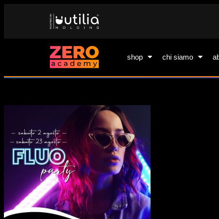
shop
chi siamo
a