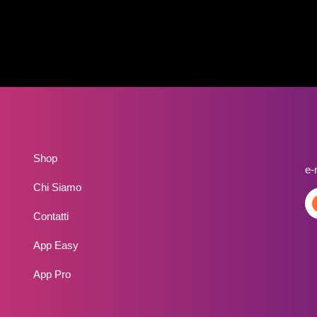
Shop
e-
Chi Siamo
Contatti
App Easy
App Pro