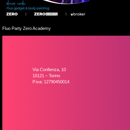
Fluo Party Zero Academy
Via Confienza, 10
10121 – Torino
P.iva: 12790450014