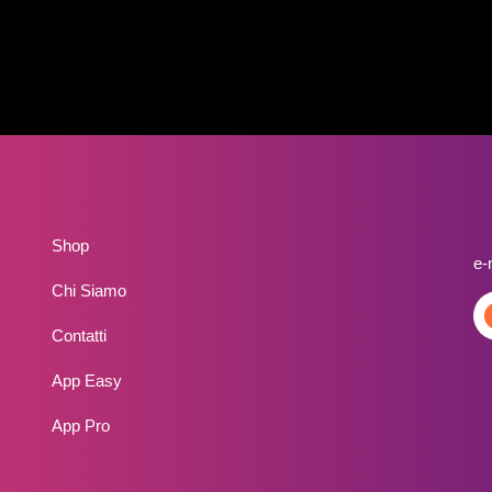
Shop
e-
Chi Siamo
Contatti
App Easy
App Pro