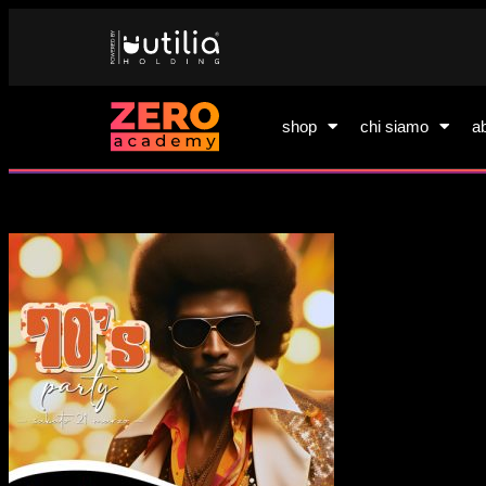
shop
chi siamo
a