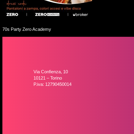
70s Party Zero Academy
Via Confienza, 10
10121 – Torino
P.iva: 12790450014