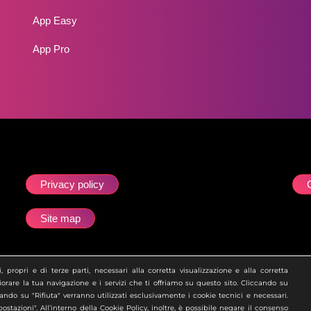
App Easy
App Pro
Privacy policy
Site map
esta che la società Zero Academy S.r.l. è soggetta all’attività di direz
 propri e di terze parti, necessari alla corretta visualizzazione e alla corretta
orare la tua navigazione e i servizi che ti offriamo su questo sito. Cliccando su
ccando su "Rifiuta" verranno utilizzati esclusivamente i cookie tecnici e necessari.
tazioni". All’interno della Cookie Policy, inoltre, è possibile negare il consenso