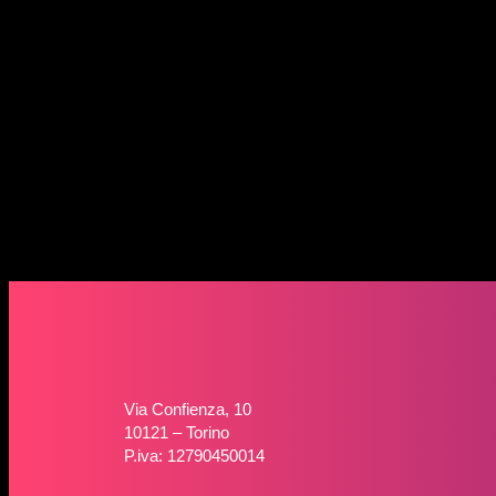
Via Confienza, 10
10121 – Torino
P.iva: 12790450014