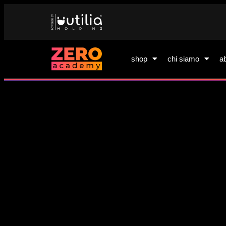
shop
chi siamo
a