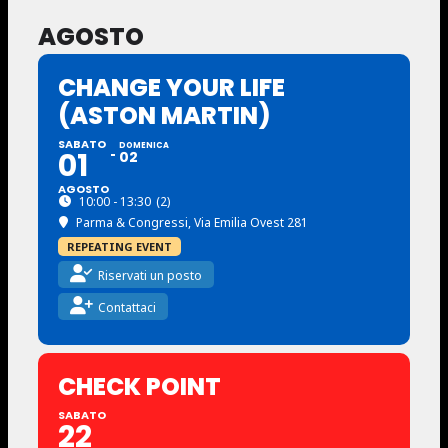
AGOSTO
CHANGE YOUR LIFE
(ASTON MARTIN)
SABATO
DOMENICA
01
02
AGOSTO
10:00 - 13:30
(2)
Parma & Congressi
, Via Emilia Ovest 281
REPEATING EVENT
Riservati un posto
Contattaci
CHECK POINT
SABATO
22