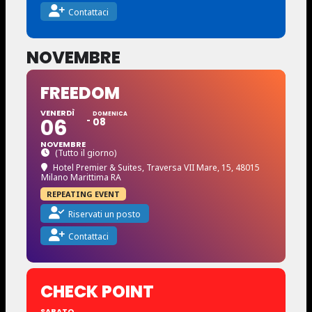
Contattaci
NOVEMBRE
FREEDOM
VENERDÌ
DOMENICA
06
08
NOVEMBRE
(Tutto il giorno)
Hotel Premier & Suites
, Traversa VII Mare, 15, 48015
Milano Marittima RA
REPEATING EVENT
Riservati un posto
Contattaci
CHECK POINT
SABATO