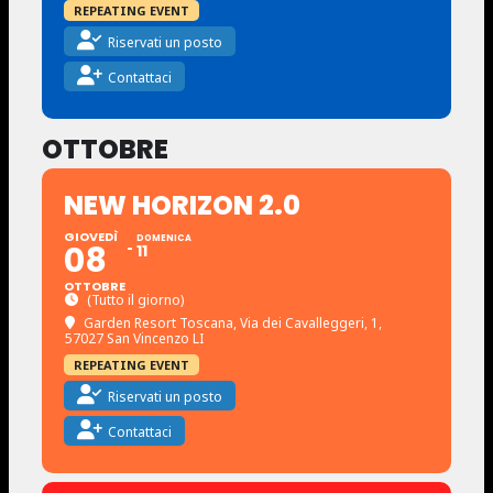
REPEATING EVENT
Riservati un posto
Contattaci
OTTOBRE
NEW HORIZON 2.0
GIOVEDÌ
DOMENICA
08
11
OTTOBRE
(Tutto il giorno)
Garden Resort Toscana
, Via dei Cavalleggeri, 1,
57027 San Vincenzo LI
REPEATING EVENT
Riservati un posto
Contattaci