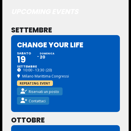
UPCOMING EVENTS
SETTEMBRE
CHANGE YOUR LIFE
SABATO
DOMENICA
19
20
SETTEMBRE
10:00 - 13:30
(20)
Milano Marittima Congressi
REPEATING EVENT
Riservati un posto
Contattaci
OTTOBRE