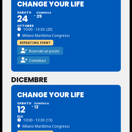
CHANGE YOUR LIFE
SABATO
DOMENICA
24
25
OTTOBRE
10:00 - 13:30
(25)
Milano Marittima Congressi
REPEATING EVENT
Riservati un posto
Contattaci
DICEMBRE
CHANGE YOUR LIFE
SABATO
DOMENICA
12
13
DIC
10:00 - 13:30
(13)
Milano Marittima Congressi