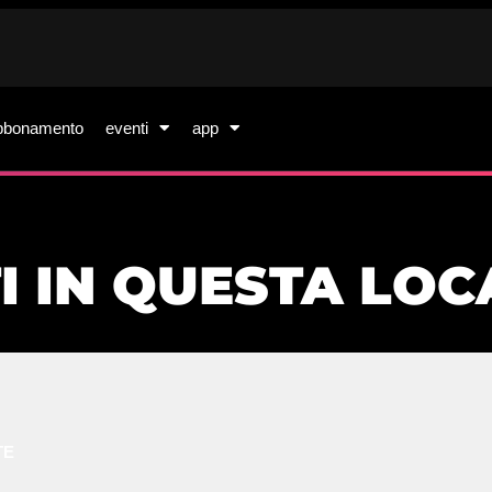
bbonamento
eventi
app
I IN QUESTA LOC
TE