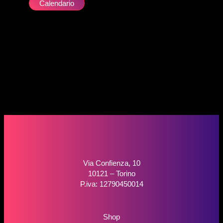
Calendario
Via Confienza, 10
10121 – Torino
P.iva: 12790450014
Shop