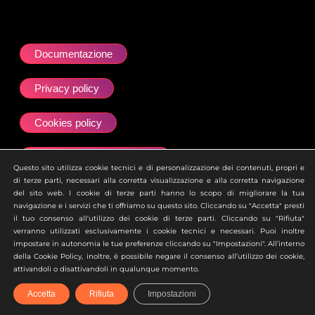
Documentazione
Privacy policy
Cookies policy
Dichiarazione accessibilità
Questo sito utilizza cookie tecnici e di personalizzazione dei contenuti, propri e
di terze parti, necessari alla corretta visualizzazione e alla corretta navigazione
Site map
del sito web. I cookie di terze parti hanno lo scopo di migliorare la tua
navigazione e i servizi che ti offriamo su questo sito. Cliccando su "Accetta" presti
il tuo consenso all'utilizzo dei cookie di terze parti. Cliccando su "Rifiuta"
Ai sensi dell’art. 2497 del Codice Civile si attesta che la
verranno utilizzati esclusivamente i cookie tecnici e necessari. Puoi inoltre
società Zero Academy S.r.l. è soggetta all’attività di
impostare in autonomia le tue preferenze cliccando su "Impostazioni". All’interno
direzione e coordinamento della società uBroker S.p.A.
della Cookie Policy, inoltre, è possibile negare il consenso all’utilizzo dei cookie,
attivandoli o disattivandoli in qualunque momento.
Accetta
Rifiuta
Impostazioni