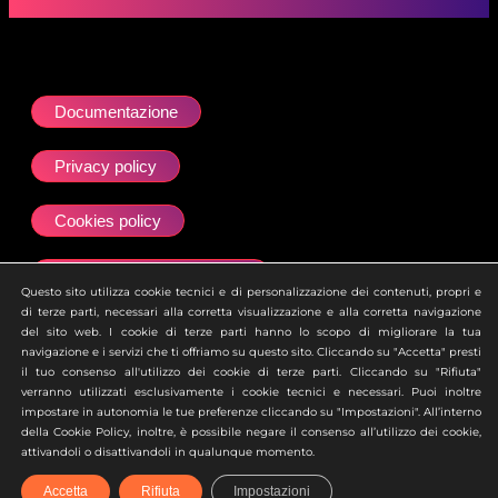
Documentazione
Privacy policy
Cookies policy
Dichiarazione accessibilità
Questo sito utilizza cookie tecnici e di personalizzazione dei contenuti, propri e
di terze parti, necessari alla corretta visualizzazione e alla corretta navigazione
Site map
del sito web. I cookie di terze parti hanno lo scopo di migliorare la tua
navigazione e i servizi che ti offriamo su questo sito. Cliccando su "Accetta" presti
il tuo consenso all'utilizzo dei cookie di terze parti. Cliccando su "Rifiuta"
Ai sensi dell’art. 2497 del Codice Civile si attesta che la
verranno utilizzati esclusivamente i cookie tecnici e necessari. Puoi inoltre
società Zero Academy S.r.l. è soggetta all’attività di
impostare in autonomia le tue preferenze cliccando su "Impostazioni". All’interno
direzione e coordinamento della società uBroker S.p.A.
della Cookie Policy, inoltre, è possibile negare il consenso all’utilizzo dei cookie,
attivandoli o disattivandoli in qualunque momento.
Accetta
Rifiuta
Impostazioni