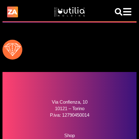
Via Confienza, 10
10121 – Torino
P.iva: 12790450014
Shop