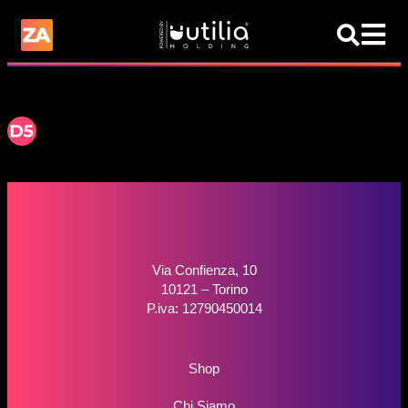
Via Confienza, 10
10121 – Torino
P.iva: 12790450014
Shop
Chi Siamo