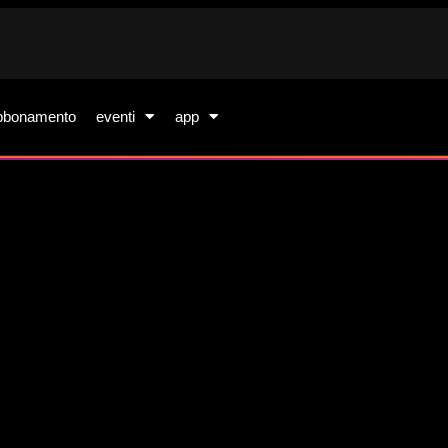
bbonamento
eventi
app