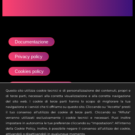
Documentazione
Privacy policy
Cookies policy
Dichiarazione accessibilità
Questo sito utilizza cookie tecnici e di personalizzazione dei contenuti, propri e
di terze parti, necessari alla corretta visualizzazione e alla corretta navigazione
Site map
del sito web. I cookie di terze parti hanno lo scopo di migliorare la tua
navigazione e i servizi che ti offriamo su questo sito. Cliccando su "Accetta" presti
il tuo consenso all'utilizzo dei cookie di terze parti. Cliccando su "Rifiuta"
Ai sensi dell’art. 2497 del Codice Civile si attesta che la
verranno utilizzati esclusivamente i cookie tecnici e necessari. Puoi inoltre
società Zero Academy S.r.l. è soggetta all’attività di
impostare in autonomia le tue preferenze cliccando su "Impostazioni". All’interno
direzione e coordinamento della società uBroker S.p.A.
della Cookie Policy, inoltre, è possibile negare il consenso all’utilizzo dei cookie,
attivandoli o disattivandoli in qualunque momento.