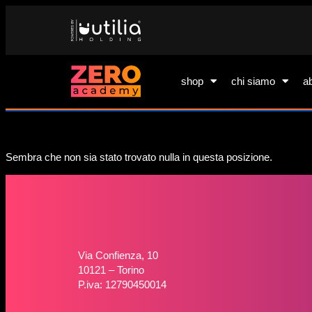
shop
chi siamo
a
Sembra che non sia stato trovato nulla in questa posizione.
Via Confienza, 10
10121 – Torino
P.iva: 12790450014