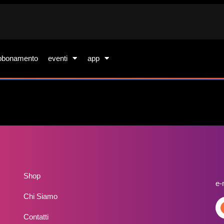
bbonamento
eventi
app
Shop
e-
Chi Siamo
Contatti