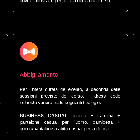
dovrai indossare per tutta la durata del corso.
Abbigliamento
a
Per l'intera durata dell'evento, a seconda delle
e
sessioni previste del corso, il dress code
a
richiesto varierà tra le seguenti tipologie:
l
à
BUSINESS CASUAL
: giacca + camicia +
pantalone casual per l'uomo, camicetta +
gonna/pantalone o abito casual per la donna.