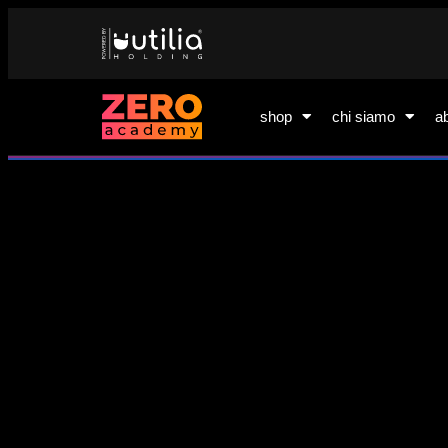
shop
chi siamo
a