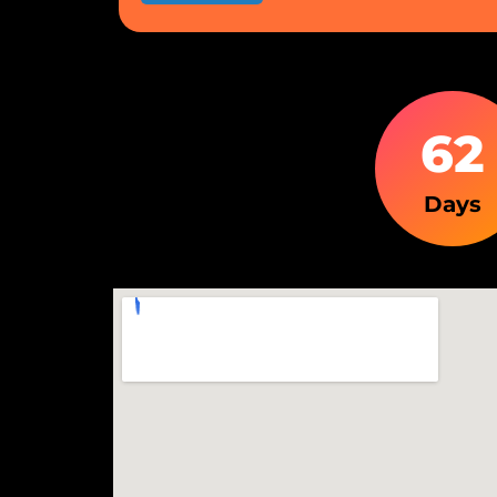
6
2
Days