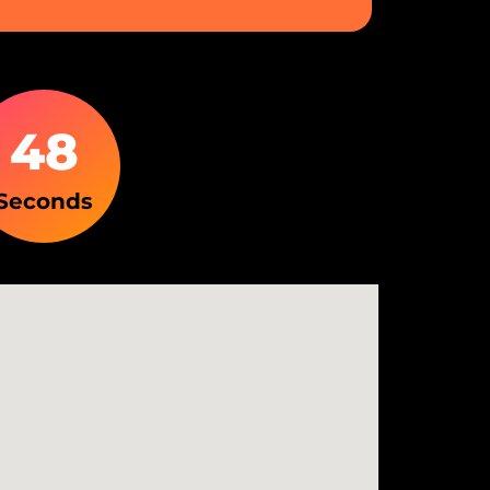
4
7
Seconds