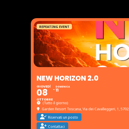
REPEATING EVENT
NEW HORIZON 2.0
GIOVEDÌ
DOMENICA
08
11
OTTOBRE
(Tutto il giorno)
Garden Resort Toscana
, Via dei Cavalleggeri, 1, 570
Riservati un posto
Contattaci